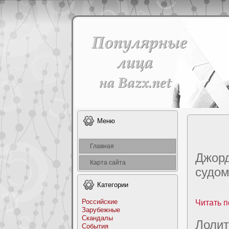
Меню
Главная
Джорд
Карта сайта
судo
Категоpии
Российские
Читать п
Заpyбежные
Скандалы
Лолит
События