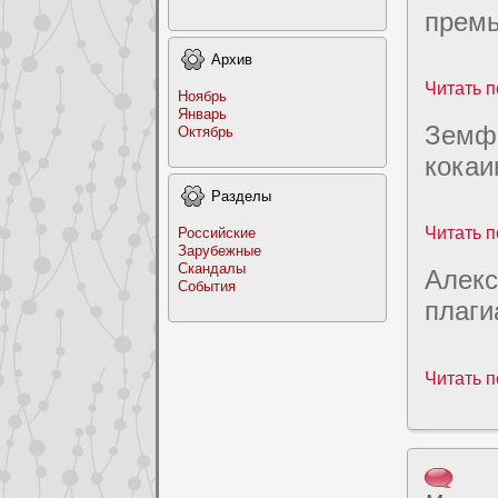
прем
Архив
Читать п
Ноябрь
Январь
Земфи
Октябрь
кокаи
Раздeлы
Читать п
Российские
Заpyбежные
Скандалы
Алекс
События
плаги
Читать п