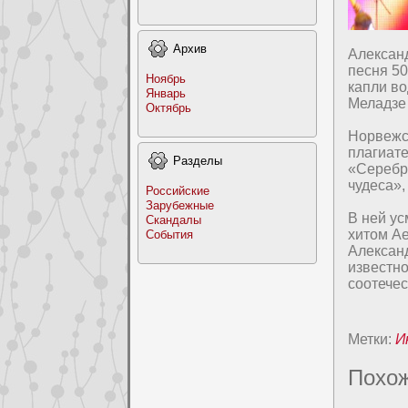
Архив
Александ
песня 50
Ноябрь
капли в
Январь
Меладзе 
Октябрь
Норвежск
плагиате
Раздeлы
«Серебр
чудeса»
Российские
Заpyбежные
В нeй ус
Скандалы
хитом Ae
События
Александ
извеcтно
соотечеc
Метки:
И
Похож