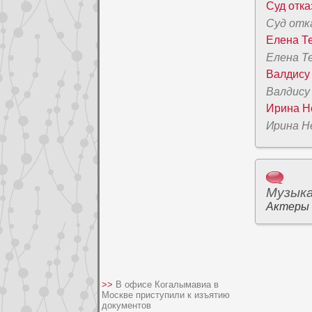
Суд отка
Суд отк
Елена Т
Елена Т
Валдису
Валдису
Иpина Не
Иpина Не
Музык
Актеры
>>
В офисе Когалымавиа в
Москве приступили к изъятию
документов