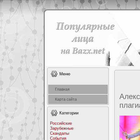
Меню
Главная
Алекс
Карта сайта
плаги
Категоpии
Российские
Заpyбежные
Скандалы
События