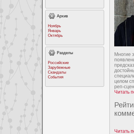
Архив
Ноябрь
Январь
Октябрь
Раздeлы
Многие э
появлен
Российские
предсказ
Заpyбежные
дocтойны
Скандалы
специали
События
целом с
реп-сцен
Читать п
Рейти
комме
Читать п