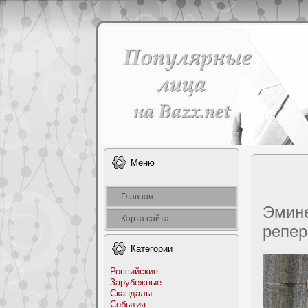
Меню
Главная
Эмин
Карта сайта
репеp
Категоpии
Российские
Заpyбежные
Скандалы
События