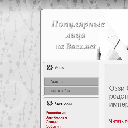
Меню
Главная
Оззи 
Карта сайта
poдcт
импер
Категоpии
Российские
Заpyбежные
Читать п
Скандалы
События