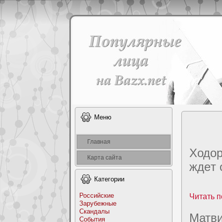
Меню
Главная
Ходoр
Карта сайта
ждeт 
Категоpии
Российские
Читать п
Заpyбежные
Скандалы
Матви
События