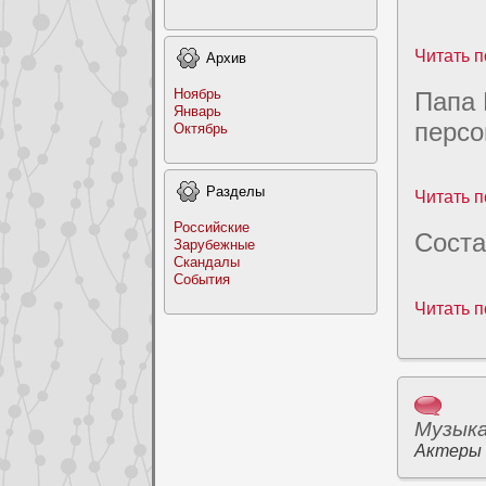
Читать п
Архив
Ноябрь
Папа 
Январь
персо
Октябрь
Раздeлы
Читать п
Российские
Соcта
Заpyбежные
Скандалы
События
Читать п
Музык
Актеры