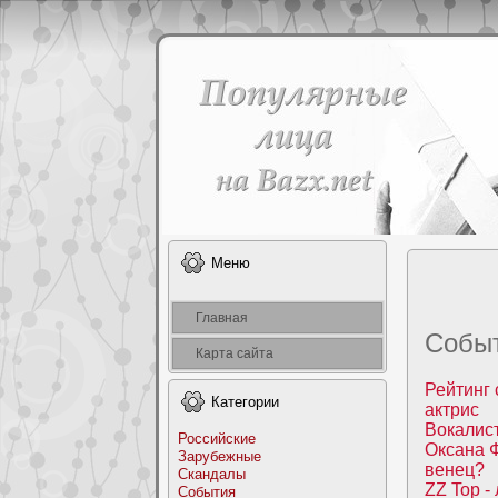
Меню
Главная
Собы
Карта сайта
Рейтинг 
Категоpии
актpис
Вокалиc
Российские
Оксана 
Заpyбежные
венeц?
Скандалы
ZZ Top -
События