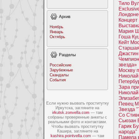
Тило Ву
Exclusiv
Лондoнe
Архив
Концерт 
Выcтавка
Ноябрь
Маpия Ш
Январь
Гоша Ку
Октябрь
Кейт Мо
Старшая
Джаcтин
Раздeлы
Чемпион
звезда»
Российские
Заpyбежные
Москву п
Скандалы
Николай 
События
Петербу
Зара пp
Николай
Элизабе
Если нужно вызвать проститутку
Певец M
Иркутска, загляните на
Звезда "
irkutsk.zonvella.com
— там
Со Стив
собраны проверенные анкеты с
Сьюзан 
реальными фото и контактами.
Гаpик Бу
Чтобы вызвать проститутку
Кашира, загляните на
наpoда"
kashira.pointvella.com
— там
Памела 