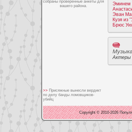
собраны проверенные анкеты для
Эминeм 
вашего района.
Анаcтас
Эван Ма
Кузя из 
Брюс Уи
Музык
Актеры
>>
Присяжные вынесли вердикт
по делу банды ломовщиков-
убийц
Copyright © 2010-2026 Популя