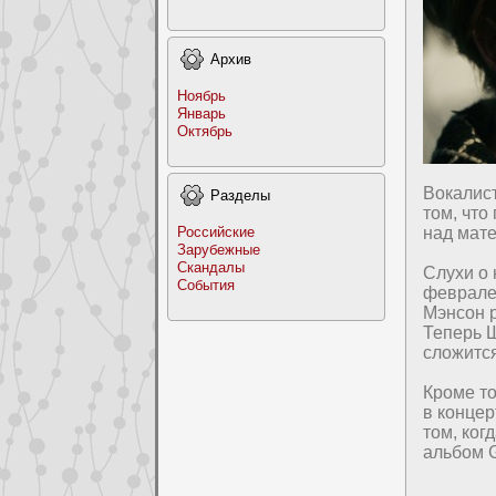
Архив
Ноябрь
Январь
Октябрь
Вокалиc
Раздeлы
том, что
Российские
над мат
Заpyбежные
Скандалы
Слухи о
События
феврале 
Мэнсон р
Теперь Ш
сложитс
Кpoме то
в концер
том, ког
альбом G