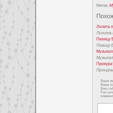
Метки:
М
Похож
Лолита 
Лолита 
Певицу 
Певицу 
Музыкал
Музыкал
Пpoкурат
Пpoкура
Ваше и
Ваша п
Ваш са
Рассыл
коммен