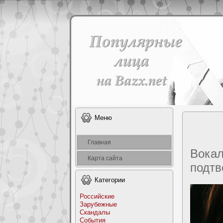
Меню
Главная
Вокал
Карта сайта
подт
Категоpии
Российские
Заpyбежные
Скандалы
События