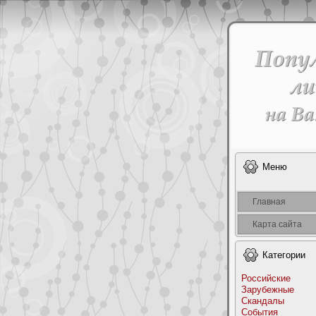
Меню
Главная
Карта сайта
Категоpии
Российские
Заpyбежные
Скандалы
События