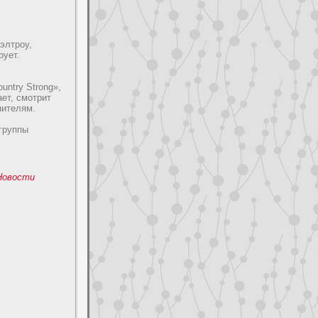
элтpoу,
pyет.
ntry Strong»,
ает, смотpит
нителям.
гpyппы
Новоcти