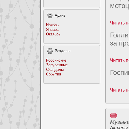
мотоц
Архив
Читать п
Ноябрь
Январь
Голли
Октябрь
за пp
Раздeлы
Читать п
Российские
Заpyбежные
Скандалы
Госпи
События
Читать п
Музык
Актеры