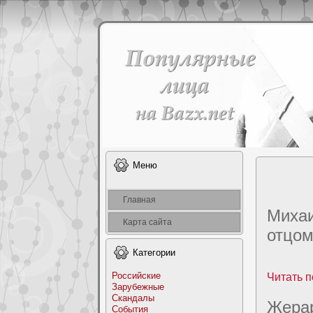
Меню
Главная
Михаи
Карта сайта
отцо
Категоpии
Российские
Читать п
Заpyбежные
Скандалы
Жерар
События