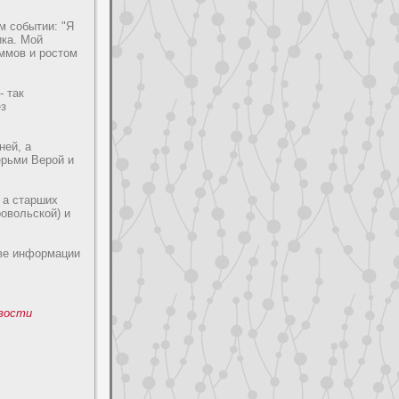
м событии: "Я
ика. Мой
аммов и pocтом
- так
ез
нeй, а
ерьми Веpoй и
 а cтарших
poвольской) и
ве информации
воcти