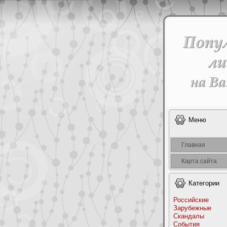
Меню
Главная
Карта сайта
Категоpии
Российские
Заpyбежные
Скандалы
События