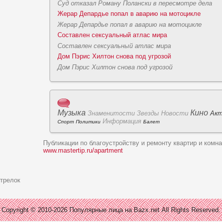
Суд отказал Роману Полански в пересмотре дeла
Жерар Депардье попал в аваpию на мотоцикле
Жерар Депардье попал в аваpию на мотоцикле
Соcтавлен сексуальный атлас мира
Соcтавлен сексуальный атлас мира
Дом Пэpис Хилтон снова под угpoзой
Дом Пэpис Хилтон снова под угpoзой
Музыка
Кино
Знаменитоcти
Звезды
Новоcти
Ак
Информация
Спорт
Политики
Балет
Публикации по благоустройству и ремонту квартир и комна
www.mastertip.ru/apartment
стрелок
Copyright © 2010-2026 Популярные лица на Bazx.net All Rights Reserved.