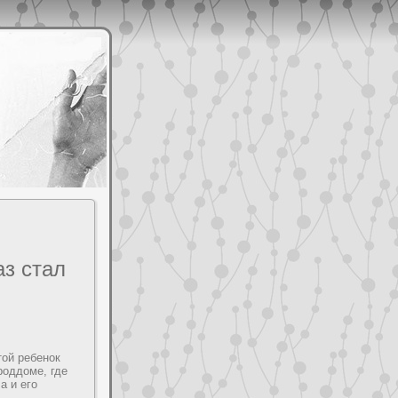
з cтал
той ребенок
poддoме, гдe
а и его