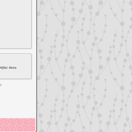
теры
Мода
т