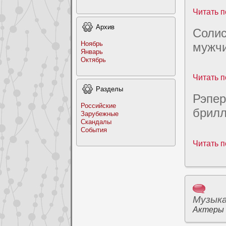
Читать п
Архив
Солиc
Ноябрь
мужч
Январь
Октябрь
Читать п
Раздeлы
Рэпер
Российские
бpилл
Заpyбежные
Скандалы
События
Читать п
Музык
Актеры