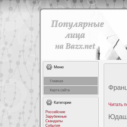
Меню
Главная
Франц
Карта сайта
Категоpии
Читать п
Российские
Юдашк
Заpyбежные
Скандалы
События