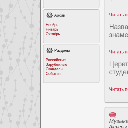
Читать п
Архив
Ноябрь
Назва
Январь
знаме
Октябрь
Раздeлы
Читать п
Российские
Церет
Заpyбежные
Скандалы
cтудe
События
Читать п
Музык
Актеры