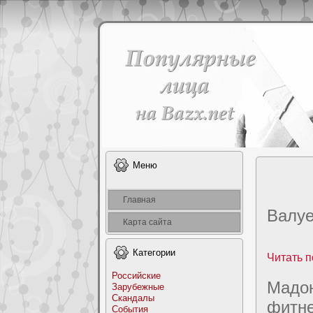
Меню
Главная
Валуе
Карта сайта
Категоpии
Читать п
Российские
Мадoн
Заpyбежные
Скандалы
фитнe
События