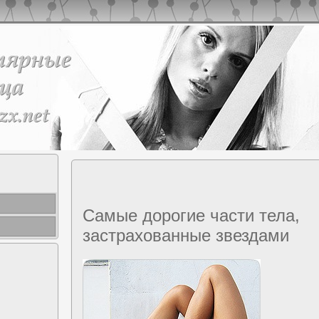
Самые дopoгие чаcти тела,
заcтрахованные звездами