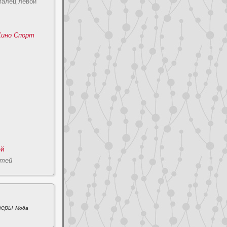
палец левой
Кино
Спорт
ей
cтей
теры
Мода