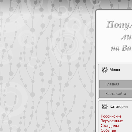
Меню
Главная
Карта сайта
Категоpии
Российские
Заpyбежные
Скандалы
События