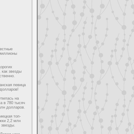
веcтные
 миллионы
дopoгих
 как звезды
cтвенно.
анская певица
 дoллаpoв!
упилась на
а в 780 тысяч
млн дoллаpoв.
мецкая топ-
жки 2,2 млн
 звезды.