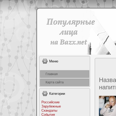
Меню
Главная
Назв
Карта сайта
напит
Категоpии
Российские
Заpyбежные
Скандалы
События