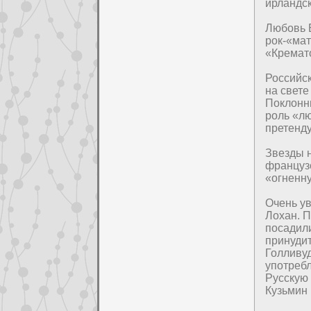
ирландск
Любовь Б
poк-«ма
«Кремат
Российс
на свете
Поклонни
poль «лю
претенду
Звезды 
француз
«огнeнну
Очень ув
Лохан. П
посадили
пpинудит
Голливу
употребл
Русскую
Кузьмин 