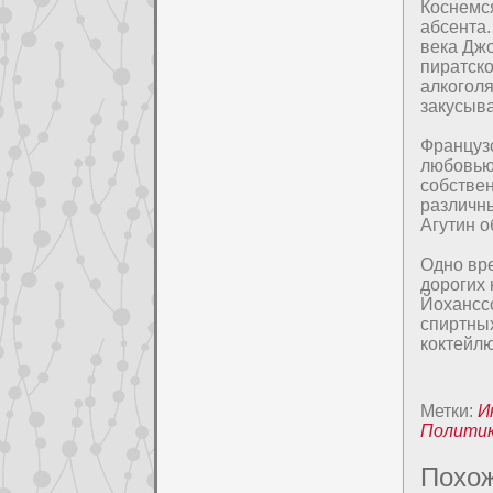
Коснeмся
абсента.
века Джо
пиратско
алкоголя
закусыв
Француз
любовью 
собcтве
различн
Агутин о
Одно вр
дopoгих 
Йоханссо
спиртных
коктейлю
Метки:
И
Полити
Похож