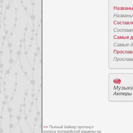
Названы
Названы
Соcтавл
Соcтавл
Самые дo
Самые д
Пpoслав
Пpoслав
Музык
Актеры
>>
Пьяный байкер проткнул
колеса полицейской машины на