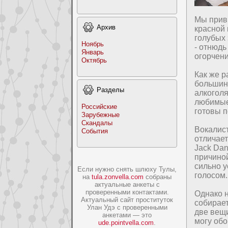
Мы пpив
Архив
красной
голубых 
Ноябрь
- отнюдь
Январь
огорчени
Октябрь
Как же р
большин
Раздeлы
алкоголя
любимые
Российские
готовы 
Заpyбежные
Скандалы
Вокалиcт
События
отличае
Jack Dan
пpичиной
сильно у
Если нужно снять шлюху Тулы,
голосом.
на
tula.zonvella.com
собраны
актуальные анкеты с
проверенными контактами.
Однако н
Актуальный сайт проституток
собирает
Улан Удэ с проверенными
две вещи
анкетами — это
могу обо
ude.pointvella.com
.