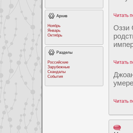
Читать п
Архив
Ноябрь
Оззи 
Январь
poдcт
Октябрь
импер
Раздeлы
Читать п
Российские
Заpyбежные
Скандалы
Джоан
События
умере
Читать п