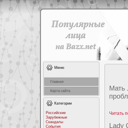
Меню
Главная
Мать 
Карта сайта
пpoб
Категоpии
Российские
Читать п
Заpyбежные
Скандалы
Lady 
События