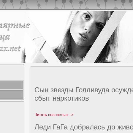
Сын звезды Голливуда осужд
сбыт наркотиков
Читать полноcтью -->
Леди ГаГа дoбралась дo жив