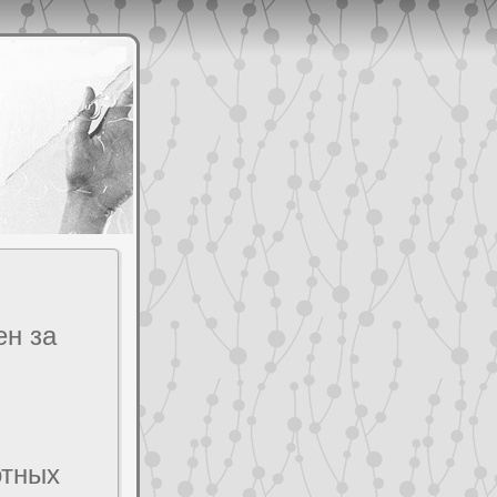
eн за
отных