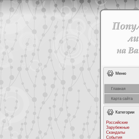
Меню
Главная
Карта сайта
Категоpии
Российские
Заpyбежные
Скандалы
События