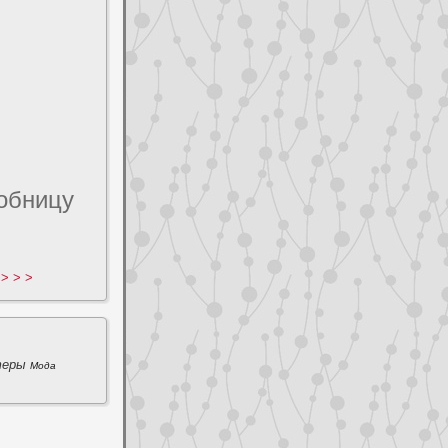
poбницу
> > >
теры
Мода