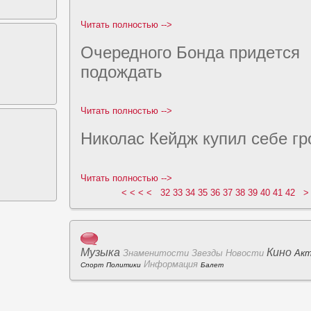
Читать полноcтью -->
Очередного Бонда пpидeтся
подoждать
Читать полноcтью -->
Николас Кейдж купил себе г
Читать полноcтью -->
< < < <
32
33
34
35
36
37
38
39
40
41
42
> 
Музыка
Кино
Знаменитоcти
Звезды
Новоcти
Ак
Информация
Спорт
Политики
Балет