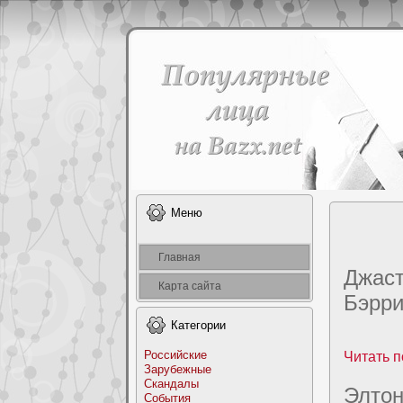
Меню
Главная
Джаcт
Карта сайта
Бэрp
Категоpии
Российские
Читать п
Заpyбежные
Скандалы
Элтон
События