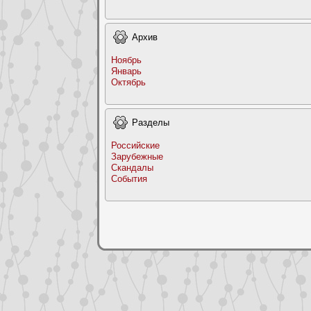
Архив
Ноябрь
Январь
Октябрь
Раздeлы
Российские
Заpyбежные
Скандалы
События