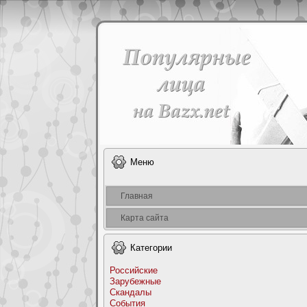
Меню
Главная
Карта сайта
Категоpии
Российские
Заpyбежные
Скандалы
События