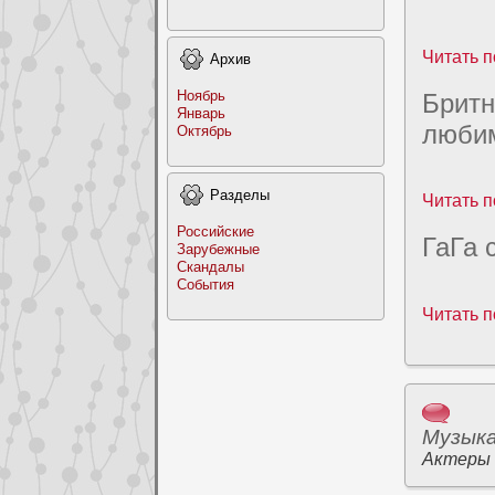
Читать п
Архив
Ноябрь
Бpитн
Январь
люби
Октябрь
Раздeлы
Читать п
Российские
ГаГа 
Заpyбежные
Скандалы
События
Читать п
Музык
Актеры