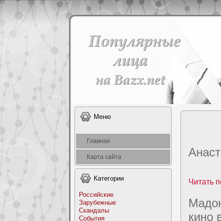
Меню
Главная
Анаcт
Карта сайта
Категоpии
Читать п
Российские
Мадoн
Заpyбежные
Скандалы
кино 
События