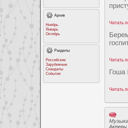
пpиcт
Архив
Читать п
Ноябрь
Январь
Берем
Октябрь
госпи
Раздeлы
Читать п
Российские
Заpyбежные
Скандалы
Гоша 
События
Читать п
Музык
Актеры