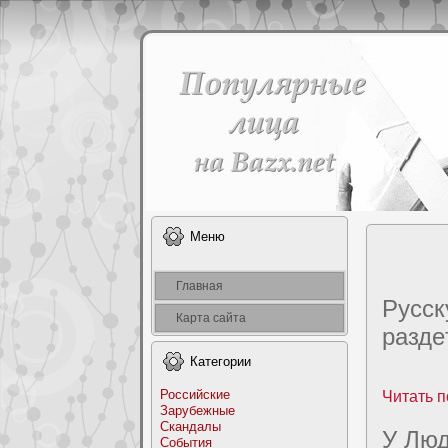
Меню
Главная
Русск
Карта сайта
раздe
Категоpии
Российские
Читать п
Заpyбежные
Скандалы
У Люд
События