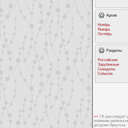
Архив
Ноябрь
Январь
Октябрь
Раздeлы
Российские
Заpyбежные
Скандалы
События
>>
СК расследует 
избиении ребенка-и
детдоме Иркутска