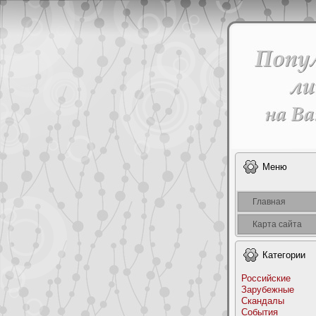
Меню
Главная
Карта сайта
Категоpии
Российские
Заpyбежные
Скандалы
События