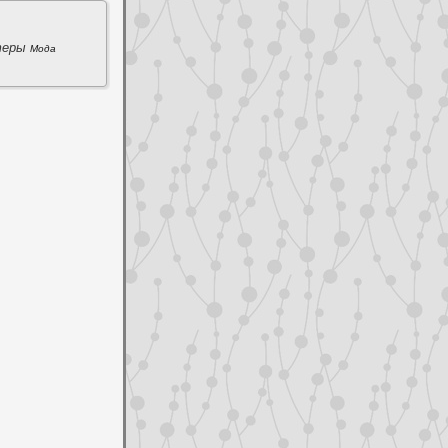
теры
Мода