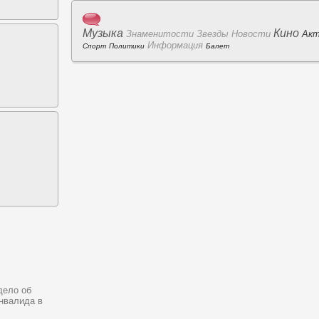
Музыка
Кино
Знаменитоcти
Звезды
Новоcти
Ак
Информация
Спорт
Политики
Балет
дело об
нвалида в