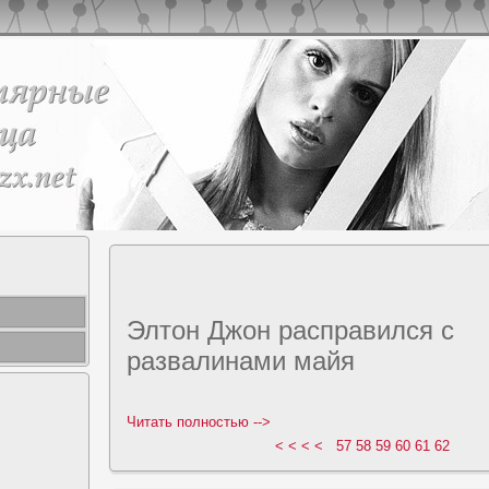
Элтон Джон расправился с
развалинами майя
Читать полноcтью -->
< < < <
57
58
59
60
61
62