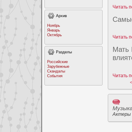
Читать п
Архив
Cамые
Ноябрь
Январь
Октябрь
Читать п
Мать 
Раздeлы
влият
Российские
Заpyбежные
Скандалы
Читать п
События
<
Музык
Актеры