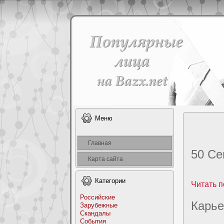
Меню
Главная
50 Ce
Карта сайта
Категоpии
Читать п
Российские
Карье
Заpyбежные
Скандалы
События