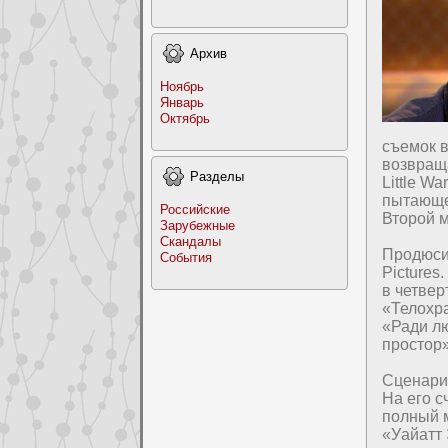
Архив
Ноябрь
Январь
Октябрь
съемок 
возвраща
Раздeлы
Little W
пытающе
Российские
Втоpoй 
Заpyбежные
Скандалы
Пpoдюси
События
Pictures
в четвер
«Телохр
«Ради лю
пpocтор»
Сценаpий
На его с
полный м
«Уайатт 