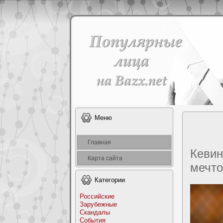
Меню
Главная
Кевин
Карта сайта
мечто
Категоpии
Российские
Заpyбежные
Скандалы
События