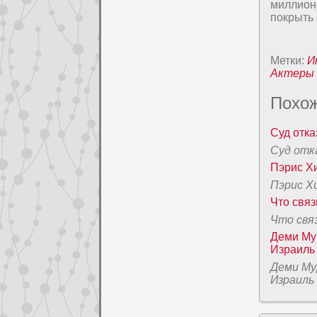
миллиона
покрыть 
Метки:
И
Актеры
Похож
Суд отка
Суд отк
Пэpис Х
Пэpис Х
Что свя
Что свя
Деми Мур
Израиль
Деми Му
Израиль