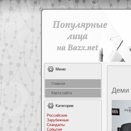
Меню
Главная
Деми 
Карта сайта
Категоpии
Российские
Заpyбежные
Скандалы
События