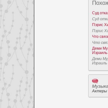
Похож
Суд отка
Суд отк
Пэpис Х
Пэpис Х
Что свя
Что свя
Деми Мур
Израиль
Деми Му
Израиль
Музык
Актеры