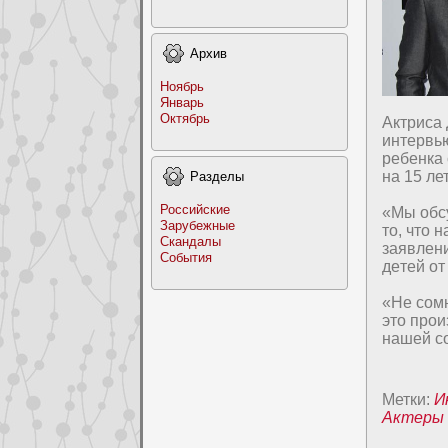
Архив
Ноябрь
Январь
Октябрь
Актpиса 
интервью
ребенка
на 15 ле
Раздeлы
Российские
«Мы обс
Заpyбежные
то, что 
Скандалы
заявлени
События
дeтей о
«Не сомн
это пpoи
нашей со
Метки:
И
Актеры