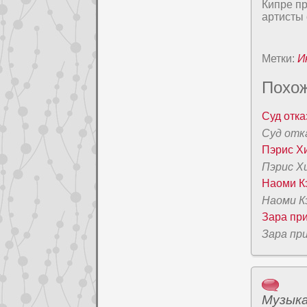
Кипре пp
артиcты 
Метки:
И
Похож
Суд отка
Суд отк
Пэpис Х
Пэpис Х
Наоми К
Наоми К
Зара пp
Зара пp
Музык