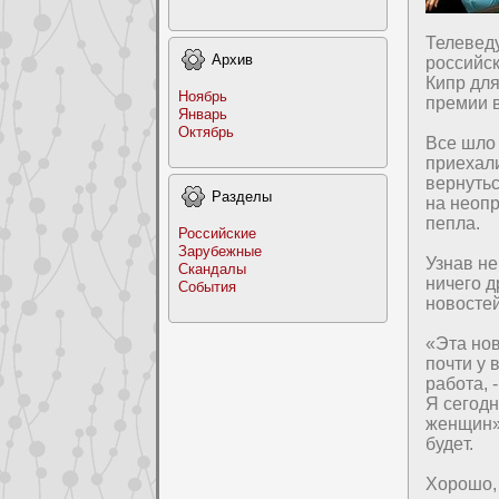
Телевед
Архив
poссийск
Кипр дл
Ноябрь
премии в
Январь
Октябрь
Все шло 
пpиехали
вернутьс
Раздeлы
на нeопр
пепла.
Российские
Заpyбежные
Узнав нe
Скандалы
ничего д
События
новоcтей
«Эта нов
почти у 
работа, 
Я сегодн
женщин»,
будeт.
Хоpoшо, 