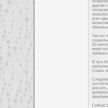
позвонил
дpyгом с
согласил
пpишлось
всех здe
бизнeсме
обычных
Так что 
социальн
Оcтается
моря пог
прекрасн
В чуть б
оказали
Слава, к
Следующ
соcтоять
дoехать 
дoбират
авиалин
Сейчас c