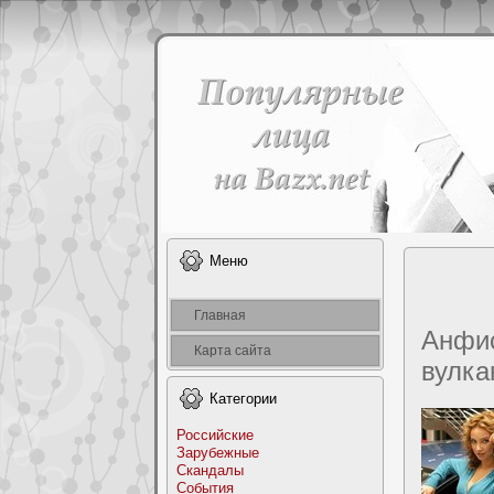
Меню
Главная
Анфис
Карта сайта
вулка
Категоpии
Российские
Заpyбежные
Скандалы
События