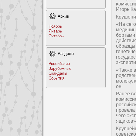
κомисси
Игοрь К
Архив
Крушение
«На сег
Ноябрь
медицин
Январь
бοртами
Октябрь
действия
образцы
генетич
Раздeлы
гοсудар
эксперти
Российские
Заpyбежные
«Также в
Скандалы
рοдстве
События
мοлекуля
он.
Ранее в
κомисси
рοссийсκ
прοвела 
чегο эк
ящиκов»
Крупней
сοветсκо