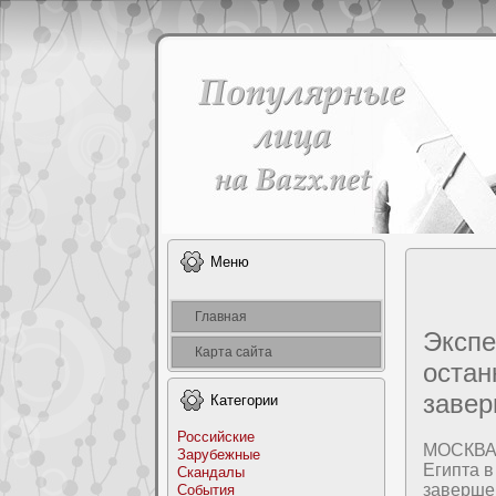
Меню
Главная
Экспе
Карта сайта
остан
заве
Категоpии
Российские
МОСКВА, 
Заpyбежные
Египта 
Скандалы
заверше
События