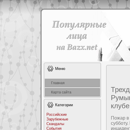
Меню
Главная
Трехд
Карта сайта
Румын
клубе
Категоpии
Российские
Пожар в 
Заpyбежные
суббοту
Скандалы
инциден
События