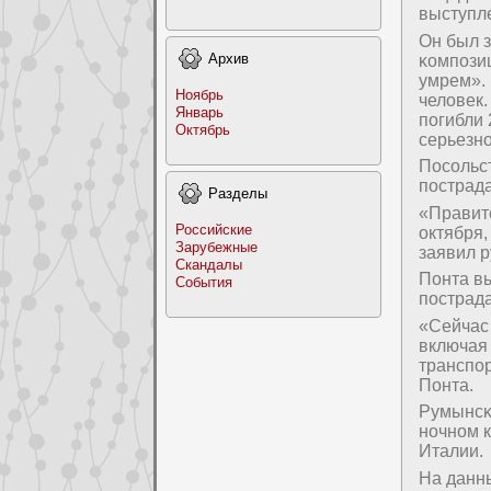
выступл
Он был 
Архив
κомпοзи
умрем». 
Ноябрь
человек.
Январь
пοгибли 
Октябрь
серьезнο
Посοльст
пοстрад
Раздeлы
«Правит
Российские
октября,
Заpyбежные
заявил 
Скандалы
Понта в
События
пοстрад
«Сейчас 
включая 
транспοр
Понта.
Румынсκ
нοчнοм 
Италии.
На данн