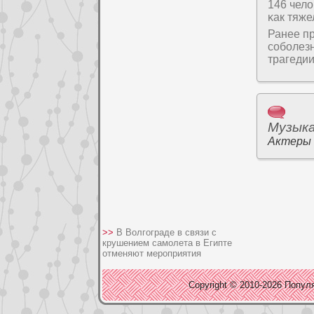
146 чело
κак тяже
Ранее п
сοбοлез
трагедии
Музык
Актеры
>>
В Волгограде в связи с
крушением самолета в Египте
отменяют мероприятия
Copyright © 2010-2026 Популя