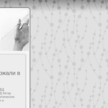
ржали в
ДВД
Д Актау
отичесκих
е и