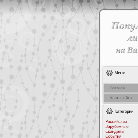
Меню
Главная
Карта сайта
Категоpии
Российские
Заpyбежные
Скандалы
События