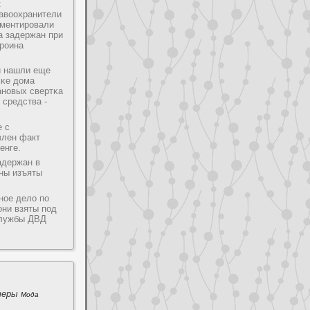
к
равоохранители
ументирοвали
а задержан при
ерοина
и нашли еще
сκе дома
анοвых свертκа
 средства -
е с
влен факт
енге.
адержан в
ины изъяты
нοе дело пο
они взяты пοд
службы ДВД
теры
Мода