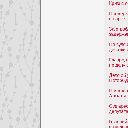
Кризис 
Проверка
в парке
За огра
задержа
На суде 
десятки 
Главред 
по делу 
Дело об 
Петербу
Появило
Алматы
Суд аре
депутат
Бывший 
из колон