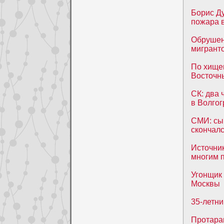
Борис Ду
пожара в
Обрушен
мигрант
По хище
Восточн
СК: два 
в Волгог
СМИ: сы
скончалс
Источник
многим 
Угонщик
Москвы
35-летни
Протара