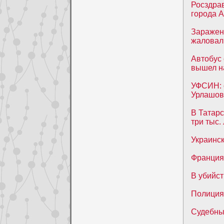
Росздра
города 
Заражен
жаловал
Автобус 
вышел н
УФСИН: 
Урлашов
В Татар
три тыс.
Украинс
Франция
В убийс
Полиция
Судебны