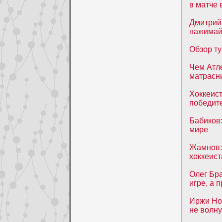
в матче 
Дмитрий 
нажимай
Обзор ту
Чем Атле
матрасн
Хоккеис
победит
Бабиков:
мире
Жамнов:
хоккеис
Олег Бра
игре, а 
Иржи Но
не волну