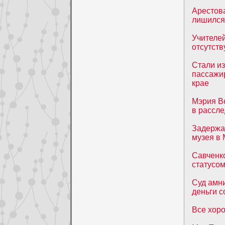
Арестов
лишился
Учителе
отсутств
Стали и
пассажи
крае
Мэрия В
в рассле
Задержа
музея в
Савченко
статусо
Суд амн
деньги с
Все хор