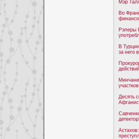
Мэр Тал
Во Фран
финансо
Рэперы 
употреб
В Турци
за него 
Прокуро
действи
Минчани
участков
Десять с
Афганис
Савченко
детектор
Астахов:
преступ