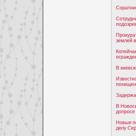
Соратник
Сотрудни
подозре
Прокура
землей 
Копейчан
огражде
В киевск
Известно
похищен
Задержа
В Новоси
допросе
Новые по
делу Се