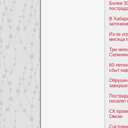
Более 3
пострад
В Хабаро
заточени
Из-за уг
месяца 
Три чело
Селихин
60-летня
сбыт на
Обрушен
завершен
Пострад
поселят 
СК прове
Омске
Состоян