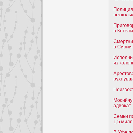
Полиция
несколь
Приговор
в Котел
Смертник
в Сирии
Исполни
из колон
Арестов
рухнувш
Неизвес
Мосийчук
адвокат
Семьи по
1,5 милл
В Уфе п