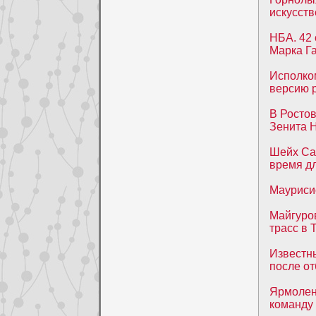
искусст
НБА. 42 
Марка Г
Исполко
версию 
В Ростов
Зенита 
Шейх Са
время д
Маурисио
Майгуров
трасс в
Известны
после о
Ярмоленк
команду