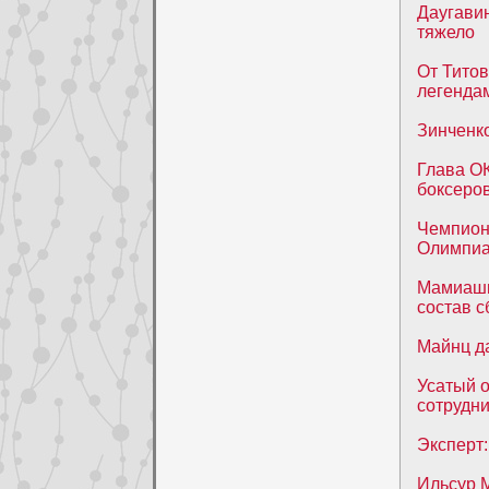
Даугавин
тяжело
От Титов
легенда
Зинченко
Глава О
боксеро
Чемпион
Олимпиа
Мамиашви
состав с
Майнц д
Усатый о
сотрудн
Эксперт:
Ильсур 