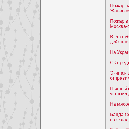
Пожар н
Жанаозе
Пожар в
Москва-
В Респу
действия
На Укра
СК предъ
Экипаж з
отправи
Пьяный о
устроил
На мясо
Банда г
на склад