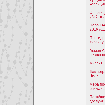
коалицию
Оппозиц
убийств
Порошен
2016 год
Президе
Украину 
Армия А
революц
Миссия 
Землетр
Чили
Мера пре
ближайш
Погибши
дослужи