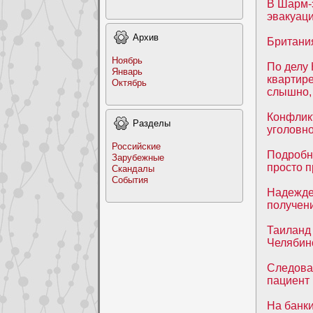
В Шарм-
эвакуац
Архив
Британия
Ноябрь
По делу
Январь
квартире
Октябрь
слышно, 
Конфликт
Раздeлы
уголовн
Российские
Подробн
Заpyбежные
просто п
Скандалы
События
Надежде
получени
Таиланд 
Челябин
Следоват
пациент
На банки