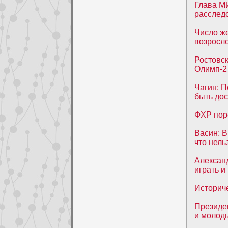
Глава МИ
расслед
Число ж
возросло
Ростовск
Олимп-2 
Чагин: 
быть до
ФХР пор
Васин: В
что нель
Александ
играть и
Историч
Президе
и молод