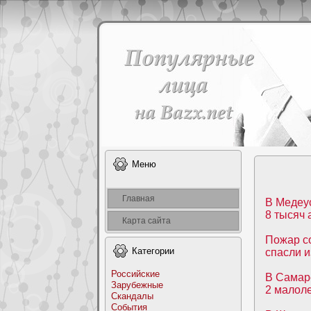
Меню
Главная
В Медеус
8 тысяч 
Карта сайта
Пожар с
Категоpии
спасли и
Российские
В Самаре
Заpyбежные
2 малол
Скандалы
События