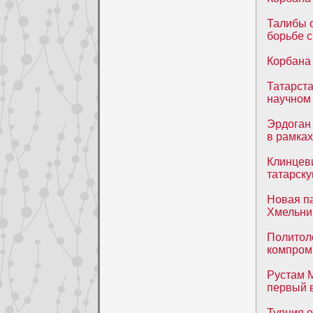
Талибы о
борьбе с
Корбана 
Татарст
научном
Эрдоган
в рамках
Клинцеви
татарску
Новая п
Хмельни
Политоло
компром
Рустам 
первый в
Турция о