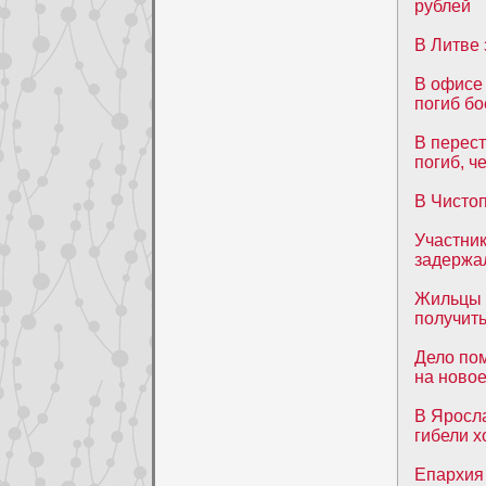
рублей
В Литве 
В офисе 
погиб бо
В перест
погиб, ч
В Чистоп
Участник
задержа
Жильцы 
получит
Дело пом
на ново
В Яросла
гибели х
Епархия