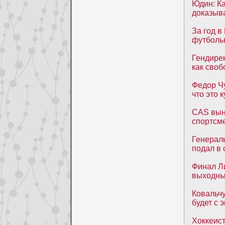
Юдин: Ка
доказыва
За год в
футболь
Гендирек
как своб
Федор Чу
что это 
CAS вын
спортсме
Генерал
подал в 
Финал Ли
выходн
Ковальчу
будет с 
Хоккеист