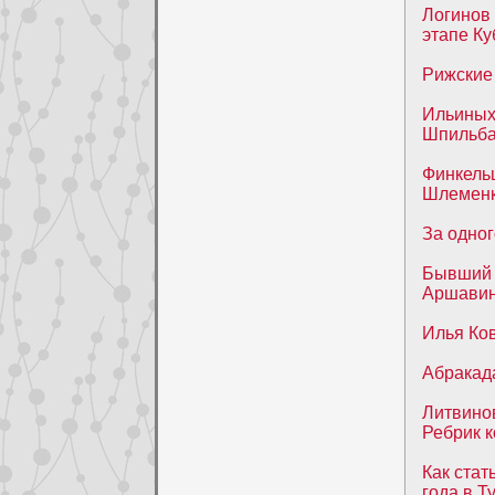
Логинов
этапе К
Рижские 
Ильиных
Шпильб
Финкельш
Шлеменк
За одног
Бывший д
Аршавин
Илья Ков
Абракад
Литвинов
Ребрик 
Как стат
года в Т