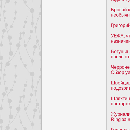
Бросай 
необычн
Григорий
УЕФА, ч
назначе
Бегунья 
после от
Черроне
Обзор у
Швейцар
подозри
Шляхтин:
восторже
Журнали
Ring за 
Горнолы