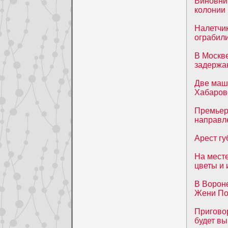
Виновник
колонии
Налетчи
ограбили
В Москв
задержа
Две маш
Хабаров
Премьер
направле
Арест гу
На мест
цветы и 
В Ворон
Жени По
Пригово
будет вы