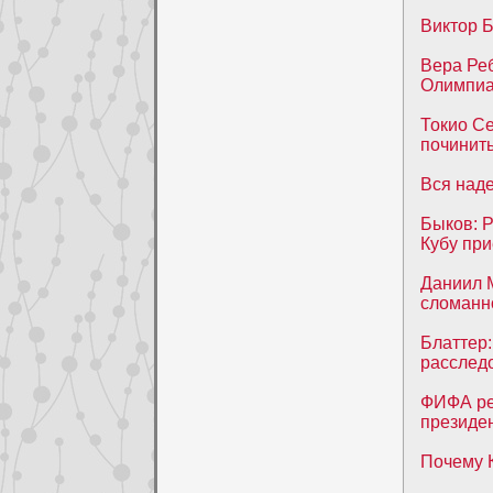
Виктор Б
Вера Реб
Олимпи
Токио С
починить
Вся над
Быков: Р
Кубу пр
Даниил 
сломанн
Блаттер
расслед
ФИФА реш
президен
Почему 