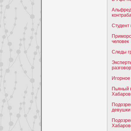
Альфред
контраб
Студент
Приморс
человек
Следы г
Эксперт
разговор
Игорное
Пьяный 
Хабаров
Подозре
девушки 
Подозре
Хабаров